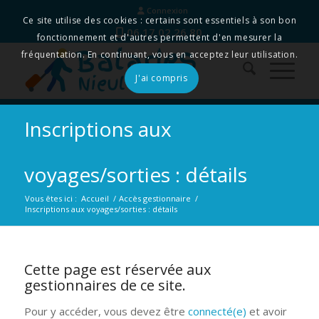
Connexion
Ce site utilise des cookies : certains sont essentiels à son bon
06 17 02 26 80
fonctionnement et d'autres permettent d'en mesurer la
fréquentation. En continuant, vous en acceptez leur utilisation.
J'ai compris
Inscriptions aux
voyages/sorties : détails
Vous êtes ici :
Accueil
/
Accès gestionnaire
/
Inscriptions aux voyages/sorties : détails
Cette page est réservée aux
gestionnaires de ce site.
Pour y accéder, vous devez être
connecté(e)
et avoir