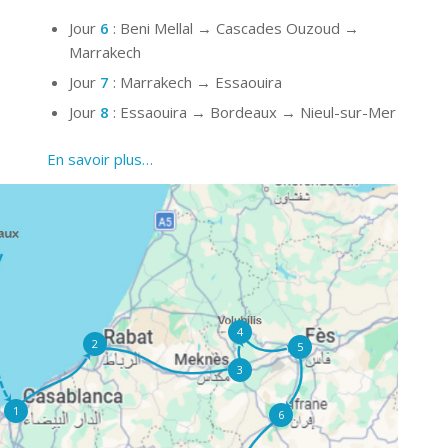
Jour
6
: Beni Mellal → Cascades Ouzoud →
Marrakech
Jour
7
: Marrakech → Essaouira
Jour
8
: Essaouira → Bordeaux → Nieul-sur-Mer
En savoir plus…
4
2
5
3
1
6