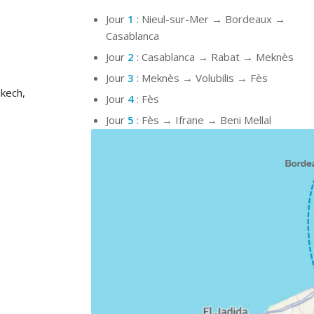
Jour
1
: Nieul-sur-Mer → Bordeaux →
Casablanca
Jour
2
: Casablanca → Rabat → Meknès
Jour
3
: Meknès → Volubilis → Fès
akech,
Jour
4
: Fès
Jour
5
: Fès → Ifrane → Beni Mellal