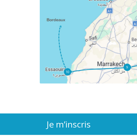
9
10
Je m’inscris