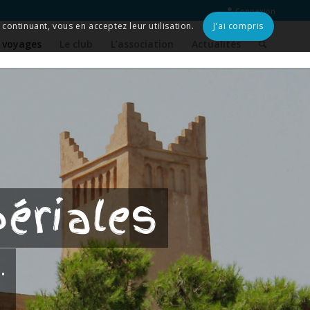
Connexion
continuant, vous en acceptez leur utilisation.
J'ai compris
 voyages
Le club
L’association
Actualités
périales
…