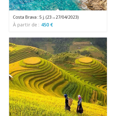
Costa Brava : 5 j. (23→27/04/2023)
À partir de :
450
€