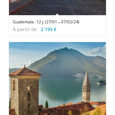
Guatemala : 12 j. (27/01→07/02/24)
À partir de :
2 193
€