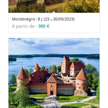
Monténégro : 8 j. (23→30/09/2023)
À partir de :
995
€