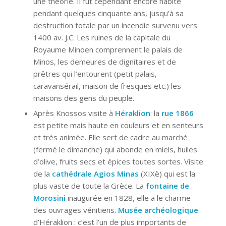
une théorie. Il fut cependant encore habité
pendant quelques cinquante ans, jusqu’à sa
destruction totale par un incendie survenu vers
1400 av. J.C. Les ruines de la capitale du
Royaume Minoen comprennent le palais de
Minos, les demeures de dignitaires et de
prêtres qui l’entourent (petit palais,
caravansérail, maison de fresques etc.) les
maisons des gens du peuple.
Après Knossos visite à
Héraklion
: la
rue 1866
est petite mais haute en couleurs et en senteurs
et très animée. Elle sert de cadre au marché
(fermé le dimanche) qui abonde en miels, huiles
d’olive, fruits secs et épices toutes sortes. Visite
de la
cathédrale Agios Minas
(XIXè) qui est la
plus vaste de toute la Grèce. La
fontaine de
Morosini
inaugurée en 1828, elle a le charme
des ouvrages vénitiens.
Musée archéologique
d’Héraklion : c’est l’un de plus importants de