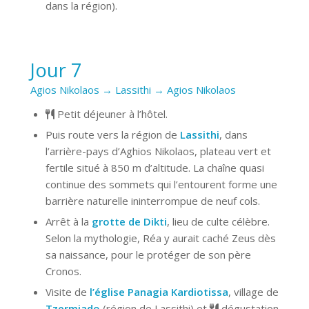
dans la région).
Jour 7
Agios Nikolaos → Lassithi → Agios Nikolaos
Petit déjeuner à l’hôtel.
Puis route vers la région de
Lassithi
, dans
l’arrière-pays d’Aghios Nikolaos, plateau vert et
fertile situé à 850 m d’altitude. La chaîne quasi
continue des sommets qui l’entourent forme une
barrière naturelle ininterrompue de neuf cols.
Arrêt à la
grotte de Dikti
, lieu de culte célèbre.
Selon la mythologie, Réa y aurait caché Zeus dès
sa naissance, pour le protéger de son père
Cronos.
Visite de
l’église Panagia Kardiotissa
, village de
Tzermiado
(région de Lassithi) et
dégustation