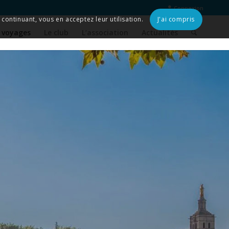
Connexion
continuant, vous en acceptez leur utilisation.
J'ai compris
 voyages
Le club
L’association
Actualités