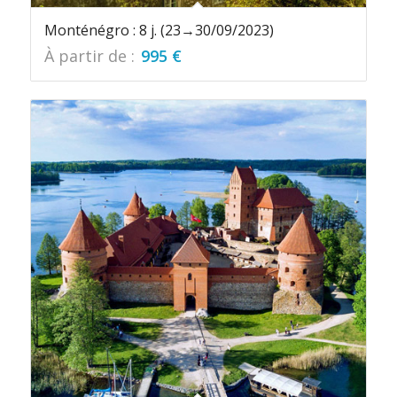
Monténégro : 8 j. (23→30/09/2023)
À partir de :
995
€