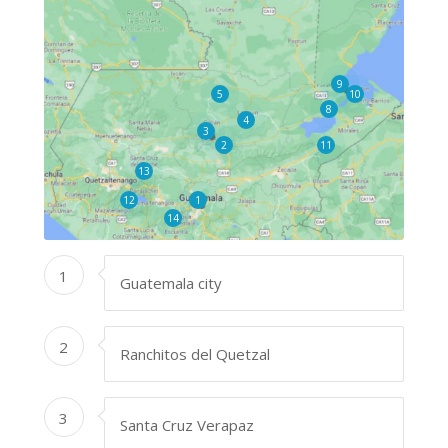
9
5
10
8
4
3
2
11
13
12
1
14
1
Guatemala city
2
Ranchitos del Quetzal
3
Santa Cruz Verapaz