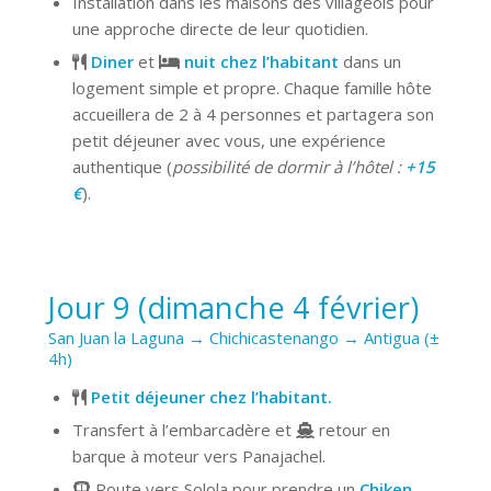
Installation dans les maisons des villageois pour
une approche directe de leur quotidien.
Diner
et
nuit chez l’habitant
dans un
logement simple et propre. Chaque famille hôte
accueillera de 2 à 4 personnes et partagera son
petit déjeuner avec vous, une expérience
authentique (
possibilité de dormir à l’hôtel :
+15
€
).
Jour 9 (dimanche 4 février)
San Juan la Laguna → Chichicastenango → Antigua (±
4h)
Petit déjeuner chez l’habitant.
Transfert à l’embarcadère et
retour en
barque à moteur vers Panajachel.
Route vers Solola pour prendre un
Chiken