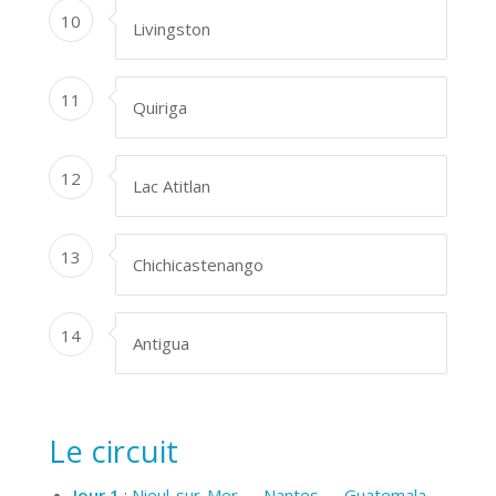
10
Livingston
11
Quiriga
12
Lac Atitlan
13
Chichicastenango
14
Antigua
Le circuit
Jour 1
:
Nieul-sur-Mer → Nantes → Guatemala