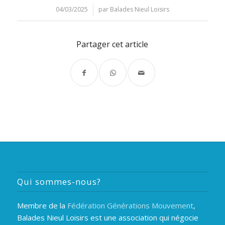
04/03/2025
/
par
Balades Nieul Loisirs
Partager cet article
Qui sommes-nous?
Membre de la
Fédération Générations Mouvement
,
Balades Nieul Loisirs est une association qui négocie