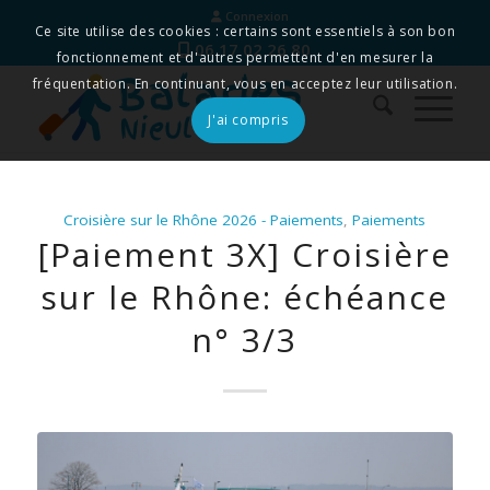
Connexion
Ce site utilise des cookies : certains sont essentiels à son bon
06 17 02 26 80
fonctionnement et d'autres permettent d'en mesurer la
fréquentation. En continuant, vous en acceptez leur utilisation.
J'ai compris
Croisière sur le Rhône 2026 - Paiements
,
Paiements
[Paiement 3X] Croisière
sur le Rhône: échéance
n° 3/3