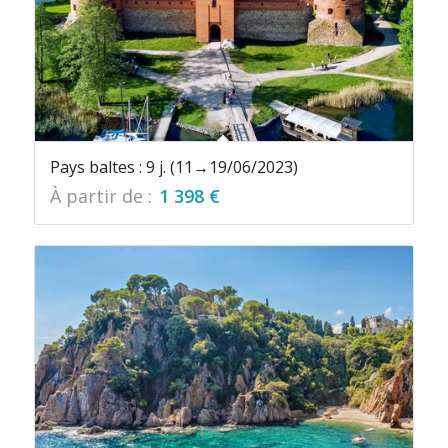
Pays baltes : 9 j. (11→19/06/2023)
À partir de :
1 398
€