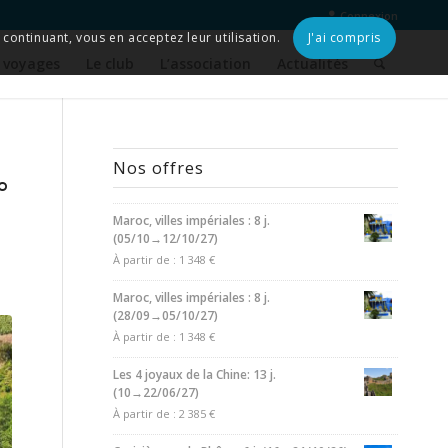
Connexion
continuant, vous en acceptez leur utilisation.
J'ai compris
 voyages
Le club
L’association
Actualités
Nos offres
°
Maroc, villes impériales : 8 j.
(05/10→12/10/27)
À partir de :
1 348
€
Maroc, villes impériales : 8 j.
(28/09→05/10/27)
À partir de :
1 348
€
Les 4 joyaux de la Chine: 13 j.
(10→22/06/27)
À partir de :
2 385
€