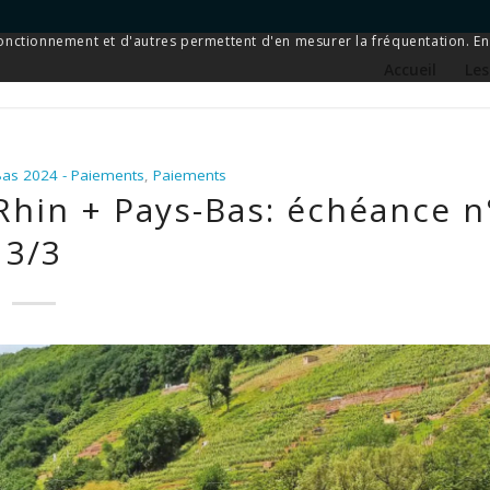
 fonctionnement et d'autres permettent d'en mesurer la fréquentation. En 
Accueil
Les
-Bas 2024 - Paiements
,
Paiements
Rhin + Pays-Bas: échéance n
3/3