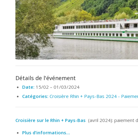
Détails de l'événement
Date:
15/02
–
01/03/2024
Catégories:
Croisière Rhin + Pays-Bas 2024 - Paieme
Croisière sur le Rhin + Pays-Bas
(avril 2024): paiement 
Plus d’informations…