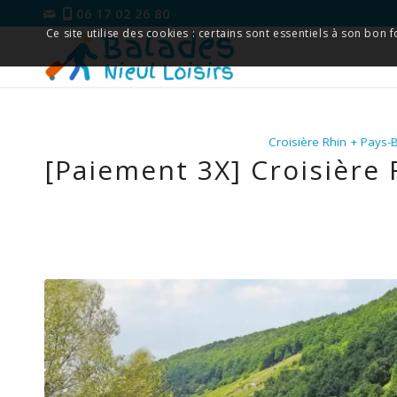
06 17 02 26 80
Ce site utilise des cookies : certains sont essentiels à son bon
Croisière Rhin + Pays
[Paiement 3X] Croisière 