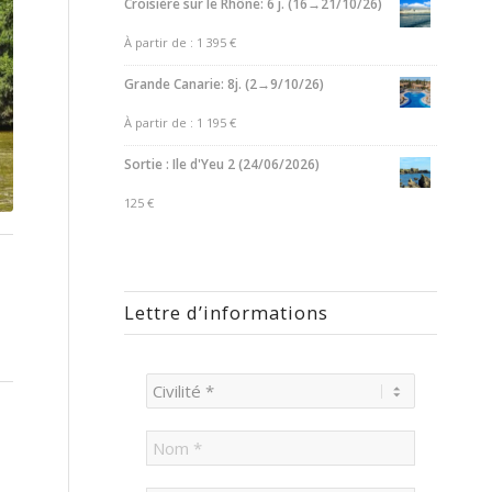
Croisière sur le Rhône: 6 j. (16→21/10/26)
À partir de :
1 395
€
Grande Canarie: 8j. (2→9/10/26)
À partir de :
1 195
€
Sortie : Ile d'Yeu 2 (24/06/2026)
125
€
Lettre d’informations