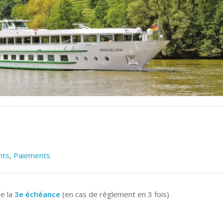
nts
,
Paiements
de la
3e échéance
(en cas de règlement en 3 fois)