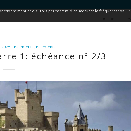
 fonctionnement et d'autres permettent d'en mesurer la fréquentation. En 
Accueil
Les
) 2025 - Paiements
,
Paiements
rre 1: échéance n° 2/3