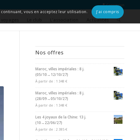
Connexion
continuant, vous en acceptez leur utilisation.
J'ai compris
 voyages
Le club
L’association
Actualités
Nos offres
Maroc, villes impériales : 8 j.
(05/10→12/10/27)
À partir de :
1 348
€
Maroc, villes impériales : 8 j.
(28/09→05/10/27)
À partir de :
1 348
€
Les 4 joyaux de la Chine: 13 j.
(10→22/06/27)
À partir de :
2 385
€