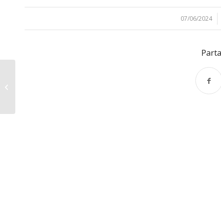
07/06/2024
/
Parta
Voyage en Navarre 1
(Espagne) : 5 j. / 4 n.