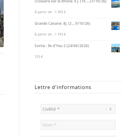
Croisière sur le Rhône: 6 j. (16→21/10/26)
À partir de :
1 395
€
Grande Canarie: 8j. (2→9/10/26)
À partir de :
1 195
€
Sortie : Ile d'Yeu 2 (24/06/2026)
125
€
Lettre d’informations