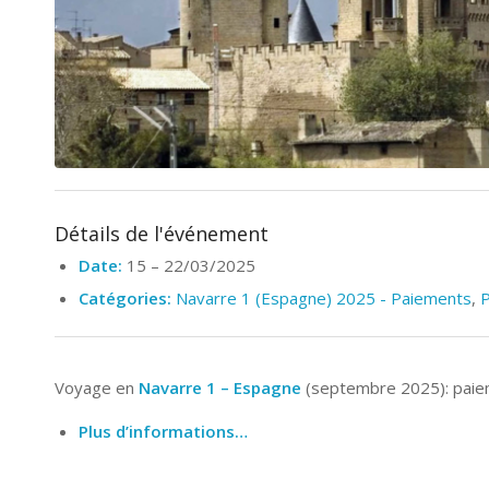
Détails de l'événement
Date:
15
–
22/03/2025
Catégories:
Navarre 1 (Espagne) 2025 - Paiements
,
Voyage en
Navarre 1 – Espagne
(septembre 2025): paie
Plus d’informations…