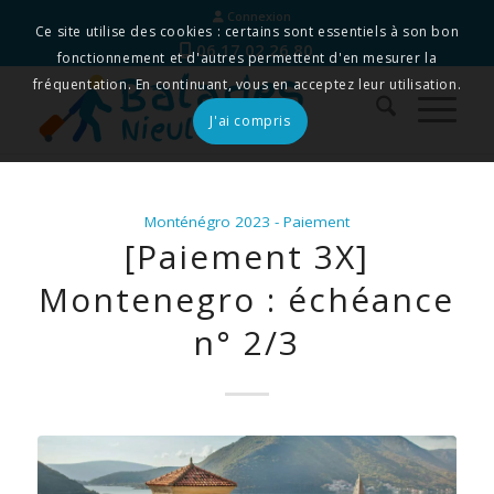
Connexion
Ce site utilise des cookies : certains sont essentiels à son bon
06 17 02 26 80
fonctionnement et d'autres permettent d'en mesurer la
fréquentation. En continuant, vous en acceptez leur utilisation.
J'ai compris
Monténégro 2023 - Paiement
[Paiement 3X]
Montenegro : échéance
n° 2/3