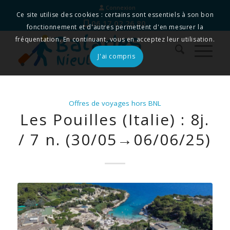
Connexion
Ce site utilise des cookies : certains sont essentiels à son bon
06 17 02 26 80
fonctionnement et d'autres permettent d'en mesurer la
fréquentation. En continuant, vous en acceptez leur utilisation.
J'ai compris
Offres de voyages hors BNL
Les Pouilles (Italie) : 8j.
/ 7 n. (30/05→06/06/25)