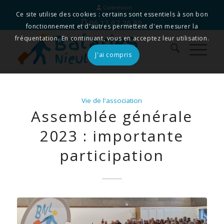
Connexion
Ce site utilise des cookies : certains sont essentiels à son bon
06 17 02 26 80
fonctionnement et d'autres permettent d'en mesurer la
fréquentation. En continuant, vous en acceptez leur utilisation.
J'ai compris
Vie de l'association
Assemblée générale
2023 : importante
participation