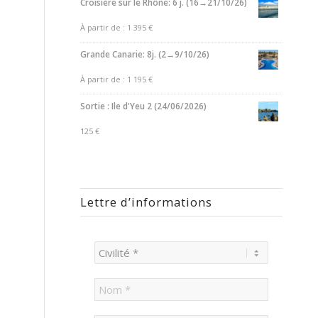
Croisière sur le Rhône: 6 j. (16→21/10/26)
À partir de :
1 395
€
Grande Canarie: 8j. (2→9/10/26)
À partir de :
1 195
€
Sortie : Ile d'Yeu 2 (24/06/2026)
125
€
Lettre d’informations