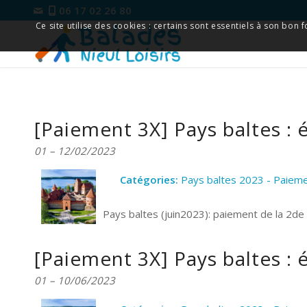
06 17 02 26 80
Ce site utilise des cookies : certains sont essentiels à son bon
[Paiement 3X] Pays baltes : 
01
–
12/02/2023
Catégories:
Pays baltes 2023 - Paiem
Pays baltes (juin2023): paiement de la 2d
[Paiement 3X] Pays baltes : 
01
–
10/06/2023