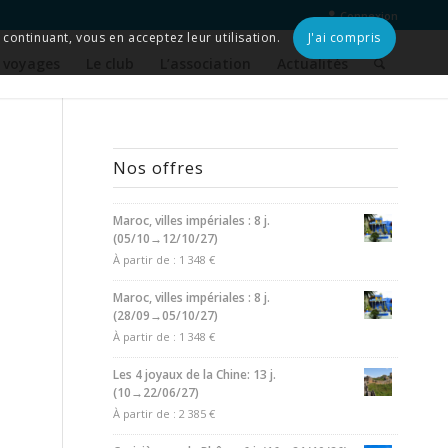
Connexion
continuant, vous en acceptez leur utilisation.
J'ai compris
 voyages
Le club
L’association
Actualités
Nos offres
Maroc, villes impériales : 8 j.
(05/10→12/10/27)
À partir de :
1 348
€
Maroc, villes impériales : 8 j.
(28/09→05/10/27)
À partir de :
1 348
€
Les 4 joyaux de la Chine: 13 j.
(10→22/06/27)
À partir de :
2 385
€