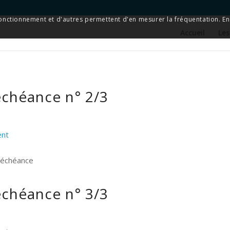
 fonctionnement et d'autres permettent d'en mesurer la fréquentation. En 
Accueil
Les
échéance n° 2/3
ent
e échéance
échéance n° 3/3