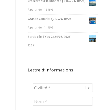
Croisière sur le Rhône: 6 j. (16→21/10/26)
À partir de :
1 395
€
Grande Canarie: 8j. (2→9/10/26)
À partir de :
1 195
€
Sortie : Ile d'Yeu 2 (24/06/2026)
125
€
Lettre d’informations