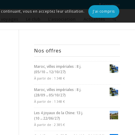
Connexion
continuant, vous en acceptez leur utilisation.
J'ai compris
 voyages
Le club
L’association
Actualités
Nos offres
Maroc, villes impériales : 8 j.
(05/10→12/10/27)
À partir de :
1 348
€
Maroc, villes impériales : 8 j.
(28/09→05/10/27)
À partir de :
1 348
€
Les 4 joyaux de la Chine: 13 j.
(10→22/06/27)
À partir de :
2 385
€