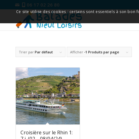
06 17 02 26 80
Ce site utilise des cookies : certains sont essentiels à son bon
Trier par
Par défaut
Afficher
-1 Produits par page
Croisière sur le Rhin 1:
7 j. (02→08/04/24)