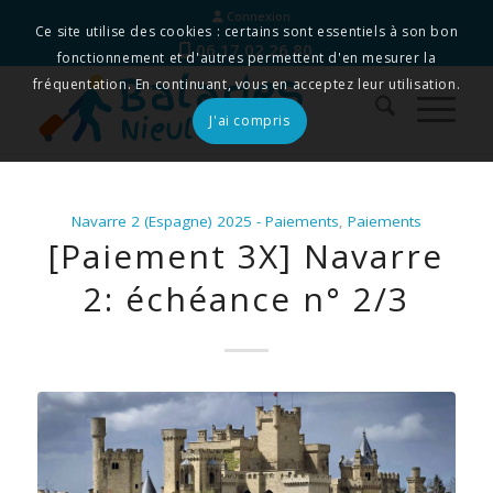
Connexion
Ce site utilise des cookies : certains sont essentiels à son bon
06 17 02 26 80
fonctionnement et d'autres permettent d'en mesurer la
fréquentation. En continuant, vous en acceptez leur utilisation.
J'ai compris
Navarre 2 (Espagne) 2025 - Paiements
,
Paiements
[Paiement 3X] Navarre
2: échéance n° 2/3