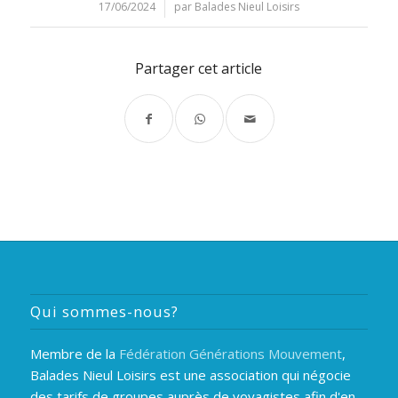
17/06/2024
/
par
Balades Nieul Loisirs
Partager cet article
Qui sommes-nous?
Membre de la
Fédération Générations Mouvement
,
Balades Nieul Loisirs est une association qui négocie
des tarifs de groupes auprès de voyagistes afin d'en