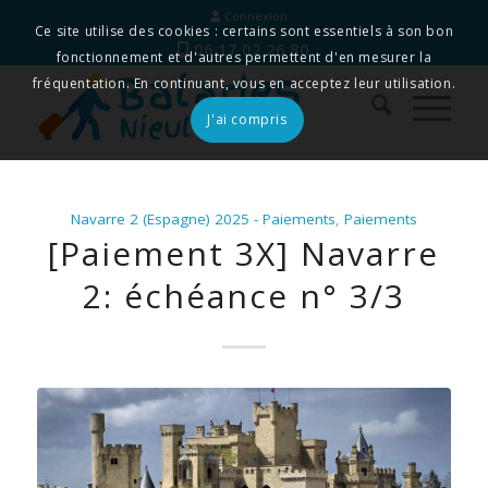
Connexion
Ce site utilise des cookies : certains sont essentiels à son bon
06 17 02 26 80
fonctionnement et d'autres permettent d'en mesurer la
fréquentation. En continuant, vous en acceptez leur utilisation.
J'ai compris
Navarre 2 (Espagne) 2025 - Paiements
,
Paiements
[Paiement 3X] Navarre
2: échéance n° 3/3