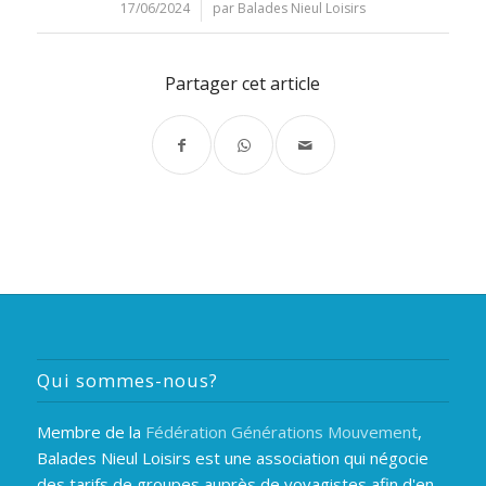
17/06/2024
/
par
Balades Nieul Loisirs
Partager cet article
Qui sommes-nous?
Membre de la
Fédération Générations Mouvement
,
Balades Nieul Loisirs est une association qui négocie
des tarifs de groupes auprès de voyagistes afin d'en