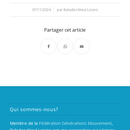
07/11/2024
/
par
Balades Nieul Loisirs
Partager cet article
Qui sommes-nous?
Membre de la
Fédération Générations Mouvement
,