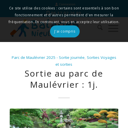
Connexion
Ce site utilise des cookies : certains sont essentiels à son bon
06 17 02 26 80
fonctionnement et d'autres permettent d'en mesurer la
fréquentation. En continuant, vous en acceptez leur utilisation.
J'ai compris
Parc de Maulévrier 2025 - Sortie journée
,
Sorties
Voyages
et sorties
Sortie au parc de
Maulévrier : 1j.