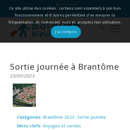
Connexion
Ce site utilise des cookies : certains sont essentiels à son bon
06 17 02 26 80
fonctionnement et d'autres permettent d'en mesurer la
fréquentation. En continuant, vous en acceptez leur utilisation.
J'ai compris
Sortie journée à Brantôme
23/05/2023
Catégories:
Brantôme 2023 -Sortie journée
Mots-clefs:
Voyages et sorties