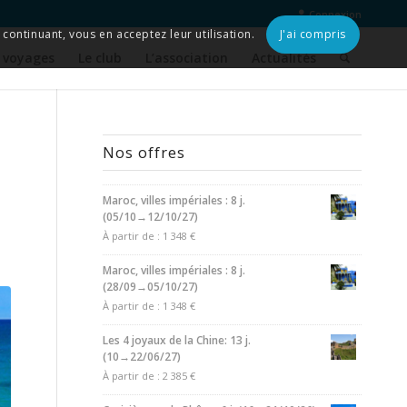
Connexion
continuant, vous en acceptez leur utilisation.
J'ai compris
 voyages
Le club
L’association
Actualités
Nos offres
Maroc, villes impériales : 8 j.
(05/10→12/10/27)
À partir de :
1 348
€
Maroc, villes impériales : 8 j.
(28/09→05/10/27)
À partir de :
1 348
€
Les 4 joyaux de la Chine: 13 j.
(10→22/06/27)
À partir de :
2 385
€