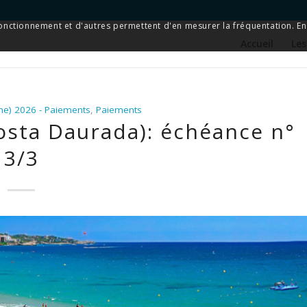
 fonctionnement et d'autres permettent d'en mesurer la fréquentation. En 
Accueil
Les
ne) 2026 - Paiements
,
Paiements
osta Daurada): échéance n°
3/3