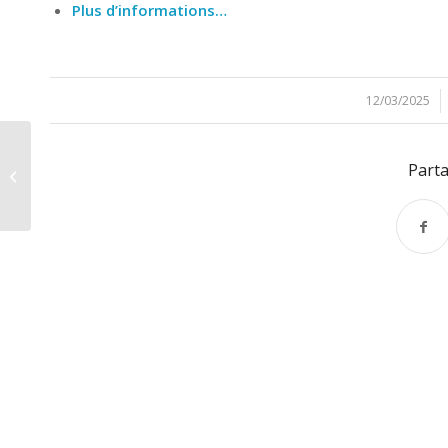
Plus d’informations…
12/03/2025
/
[Paiement 3X] Salou
Parta
(Costa Daurada):
échéance n° 2/3