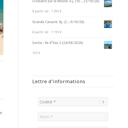
Croisière sur le Rhône: 6 j. (16→21/10/26)
À partir de :
1 395
€
Grande Canarie: 8j. (2→9/10/26)
À partir de :
1 195
€
Sortie : Ile d'Yeu 2 (24/06/2026)
125
€
Lettre d’informations
n