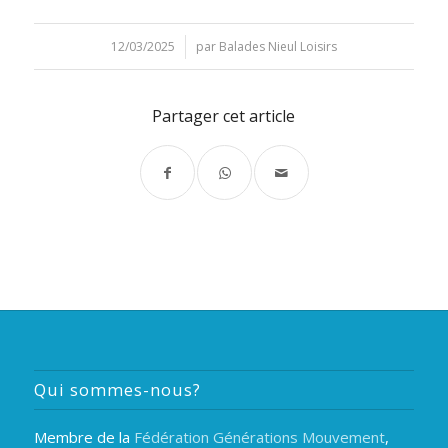
12/03/2025
/
par
Balades Nieul Loisirs
Partager cet article
Qui sommes-nous?
Membre de la
Fédération Générations Mouvement
,