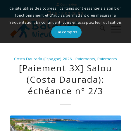
Connexion
Ce site utilise des cookies : certains sont essentiels à son bon
06 17 02 26 80
fonctionnement et d'autres permettent d'en mesurer la
fréquentation. En continuant, vous en acceptez leur utilisation.
J'ai compris
Costa Daurada (Espagne) 2026 - Paiements
,
Paiements
[Paiement 3X] Salou
(Costa Daurada):
échéance n° 2/3