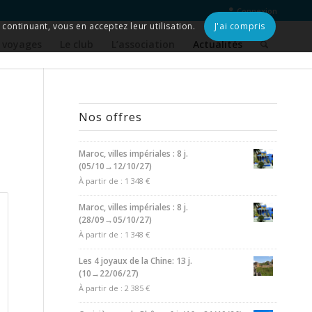
Connexion
continuant, vous en acceptez leur utilisation.
J'ai compris
 voyages
Le club
L’association
Actualités
Nos offres
Maroc, villes impériales : 8 j.
(05/10→12/10/27)
À partir de :
1 348
€
Maroc, villes impériales : 8 j.
(28/09→05/10/27)
À partir de :
1 348
€
Les 4 joyaux de la Chine: 13 j.
(10→22/06/27)
À partir de :
2 385
€