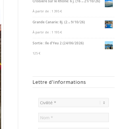
Croisière sur le Rhône: 6 j. (16→21/10/26)
À partir de :
1 395
€
Grande Canarie: 8j. (2→9/10/26)
À partir de :
1 195
€
Sortie : Ile d'Yeu 2 (24/06/2026)
125
€
Lettre d’informations