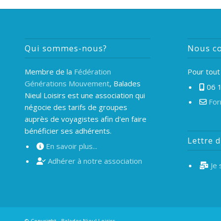
Qui sommes-nous?
Nous co
Membre de la
Fédération
Pour tout
Générations Mouvement
, Balades
06 1
Nieul Loisirs est une association qui
For
négocie des tarifs de groupes
auprès de voyagistes afin d'en faire
bénéficier ses adhérents.
Lettre 
En savoir plus...
Adhérer à notre association
Je
© Copyright -
Balades Nieul Loisirs