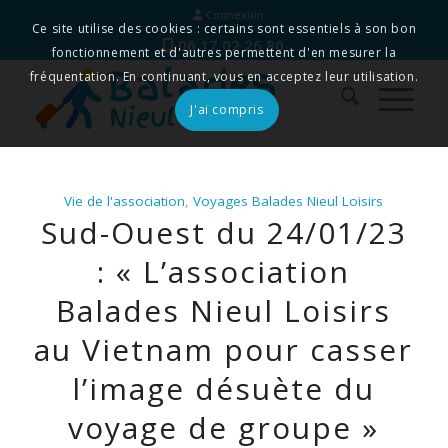
Connexion
Ce site utilise des cookies : certains sont essentiels à son bon
06 17 02 26 80
fonctionnement et d'autres permettent d'en mesurer la
fréquentation. En continuant, vous en acceptez leur utilisation.
J'ai compris
Vie de l'association
,
Voyages Balades Nieul Loisirs
Sud-Ouest du 24/01/23
: « L’association
Balades Nieul Loisirs
au Vietnam pour casser
l’image désuète du
voyage de groupe »