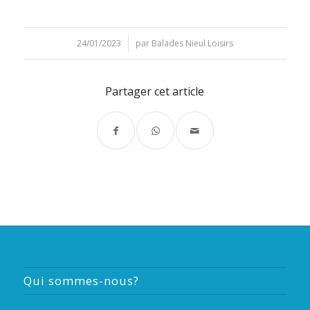
24/01/2023
/
par
Balades Nieul Loisirs
Partager cet article
Qui sommes-nous?