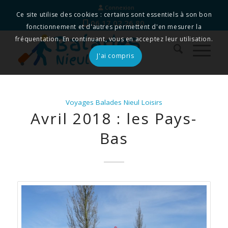
Connexion
Ce site utilise des cookies : certains sont essentiels à son bon
06 17 02 26 80
fonctionnement et d'autres permettent d'en mesurer la
fréquentation. En continuant, vous en acceptez leur utilisation.
J'ai compris
Voyages Balades Nieul Loisirs
Avril 2018 : les Pays-
Bas