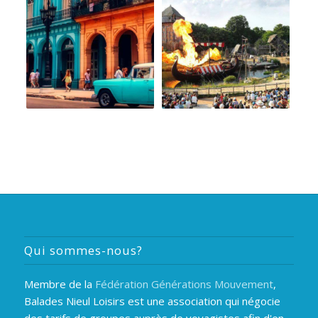
Qui sommes-nous?
Membre de la
Fédération Générations Mouvement
,
Balades Nieul Loisirs est une association qui négocie
des tarifs de groupes auprès de voyagistes afin d'en