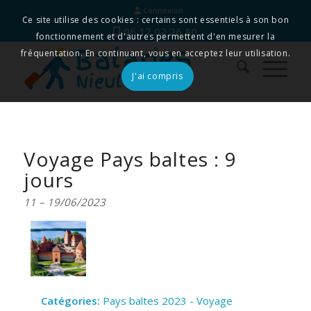
Connexion
Ce site utilise des cookies : certains sont essentiels à son bon
06 17 02 26 80
fonctionnement et d'autres permettent d'en mesurer la
fréquentation. En continuant, vous en acceptez leur utilisation.
J'ai compris
Voyage Pays baltes : 9
jours
11
–
19/06/2023
Catégories:
Pays baltes 2023 - Voyage